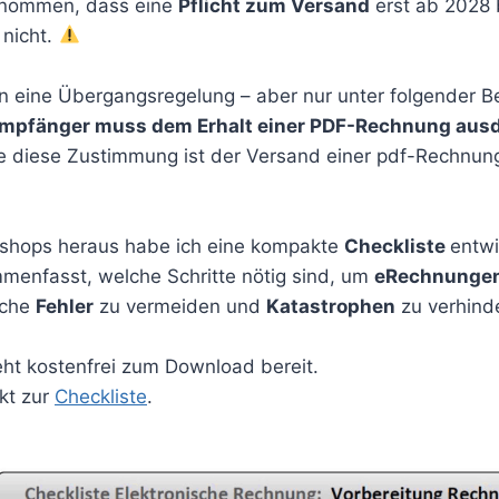
enommen, dass eine
Pflicht zum Versand
erst ab 2028 
 nicht.
hin eine Übergangsregelung – aber nur unter folgender 
mpfänger muss dem Erhalt einer PDF-Rechnung ausd
 diese Zustimmung ist der Versand einer pdf-Rechnung
shops heraus habe ich eine kompakte
Checkliste
entwi
mmenfasst, welche Schritte nötig sind, um
eRechnunge
sche
Fehler
zu vermeiden und
Katastrophen
zu verhind
eht kostenfrei zum Download bereit.
ekt zur
Checkliste
.