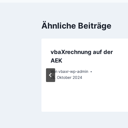
Ähnliche Beiträge
sche
vbaXrechnung auf der
BA und
AEK
Von
vbaxr-wp-admin
15. Oktober 2024