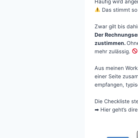
Häufig wird ang
Das stimmt so
Zwar gilt bis da
Der Rechnungse
zustimmen.
Ohne
mehr zulässig.
Aus meinen Work
einer Seite zusa
empfangen, typi
Die Checkliste st
➡ Hier geht’s dir