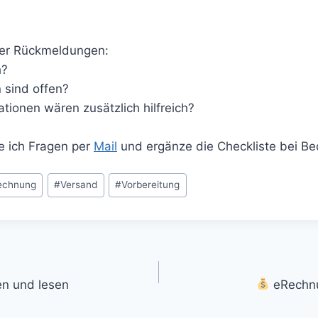
ber Rückmeldungen:
h?
 sind offen?
tionen wären zusätzlich hilfreich?
 ich Fragen per
Mail
und ergänze die Checkliste bei Be
echnung
#
Versand
#
Vorbereitung
gation
n und lesen
eRechnu