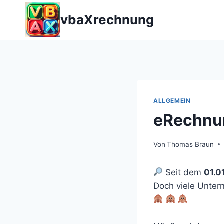
Zum
vbaXrechnung
Inhalt
springen
ALLGEMEIN
eRechnun
Von
Thomas Braun
Seit dem
01.0
Doch viele Unter