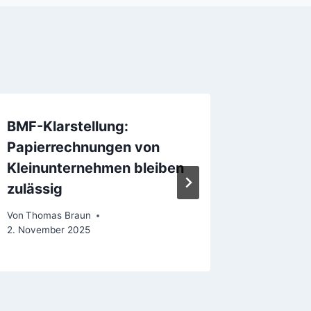
BMF-Klarstellung:
Validie
Papierrechnungen von
Elektro
Kleinunternehmen bleiben
Rechnu
zulässig
Sprach
Von
Thomas Braun
Von
Thoma
2. November 2025