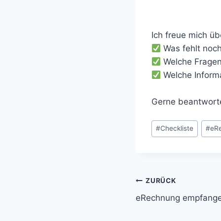
Ich freue mich ü
Was fehlt noc
Welche Fragen
Welche Informa
Gerne beantworte
Beitrags-
#
Checkliste
#
eR
Schlagwörter:
Beitragsnavi
ZURÜCK
eRechnung empfange